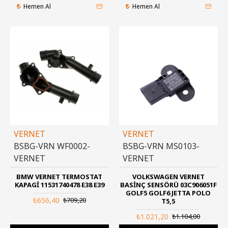
Hemen Al
Hemen Al
VERNET
VERNET
BSBG-VRN WF0002-
BSBG-VRN MS0103-
VERNET
VERNET
BMW VERNET TERMOSTAT
VOLKSWAGEN VERNET
KAPAGI 11531740478 E38 E39
BASINÇ SENSÖRÜ 03C906051F
GOLF5 GOLF6 JETTA POLO
₺656,40
₺709,20
T5,5
₺1.021,20
₺1.104,00