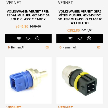
VERNET
VERNET
VOLKSWAGEN VERNET FREN
VOLKSWAGEN VERNET GERI
PEDAL MÜSÜRÜ 6K0945515A
VITES MÜSÜRÜ 02K945415C
POLO CLASSIC CADDY
GOLF3 GOLF4 POLO CLASSIC
A3 TOLEDO
₺646,80
₺699,60
₺382,80
₺414,00
Hemen Al
Hemen Al
VERNET
VERNET