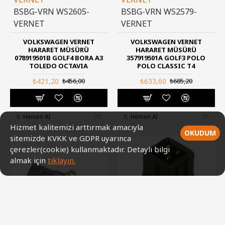
BSBG-VRN WS2605-
BSBG-VRN WS2579-
VERNET
VERNET
VOLKSWAGEN VERNET
VOLKSWAGEN VERNET
HARARET MÜSÜRÜ
HARARET MÜSÜRÜ
078919501B GOLF4 BORA A3
357919501A GOLF3 POLO
TOLEDO OCTAVIA
POLO CLASSIC T4
₺421,20
₺633,60
₺456,00
₺685,20
Hemen Al
Hemen Al
Hizmet kalitemizi arttırmak amacıyla
OKUDUM
sitemizde KVKK ve GDPR uyarınca
çerezler(cookie) kullanmaktadır. Detaylı bilgi
almak için
tıklayın.