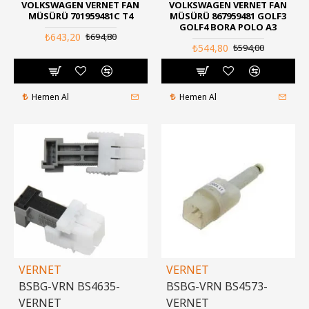
VOLKSWAGEN VERNET FAN
VOLKSWAGEN VERNET FAN
MÜSÜRÜ 701959481C T4
MÜSÜRÜ 867959481 GOLF3
GOLF4 BORA POLO A3
₺643,20
₺694,80
₺544,80
₺594,00
Hemen Al
Hemen Al
VERNET
VERNET
BSBG-VRN BS4635-
BSBG-VRN BS4573-
VERNET
VERNET