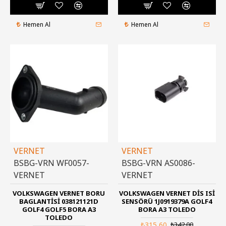
Hemen Al
Hemen Al
VERNET
VERNET
BSBG-VRN WF0057-
BSBG-VRN AS0086-
VERNET
VERNET
VOLKSWAGEN VERNET BORU
VOLKSWAGEN VERNET DIS ISI
BAGLANTISI 038121121D
SENSÖRÜ 1J0919379A GOLF4
GOLF4 GOLF5 BORA A3
BORA A3 TOLEDO
TOLEDO
₺315,60
₺342,00