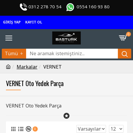
0312 278 70 54
0554 160 93 80
GIRIŞ YAP
KAYIT OL
0
Tümü
Markalar
VERNET
VERNET Oto Yedek Parça
VERNET Oto Yedek Parça
0