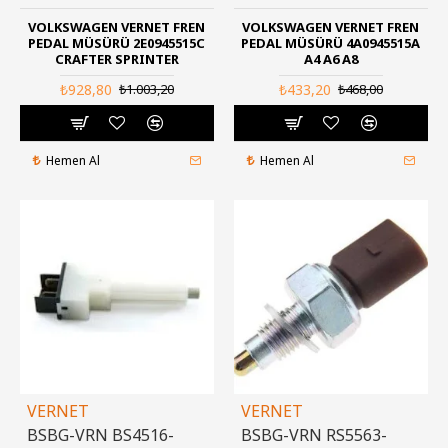
VOLKSWAGEN VERNET FREN
VOLKSWAGEN VERNET FREN
PEDAL MÜSÜRÜ 2E0945515C
PEDAL MÜSÜRÜ 4A0945515A
CRAFTER SPRINTER
A4 A6 A8
₺928,80
₺433,20
₺1.003,20
₺468,00
Hemen Al
Hemen Al
VERNET
VERNET
BSBG-VRN BS4516-
BSBG-VRN RS5563-