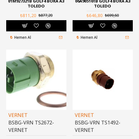
01M927321B GOLF4 BORA A3
06A905161B GOLF4 BORA A3
TOLEDO
TOLEDO
₺811,20
₺646,80
₺877,20
₺699,60
Hemen Al
Hemen Al
VERNET
VERNET
BSBG-VRN TS2672-
BSBG-VRN TS1492-
VERNET
VERNET