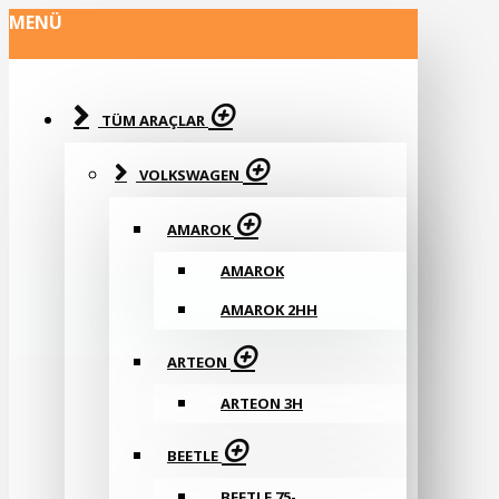
MENÜ
TÜM ARAÇLAR
VOLKSWAGEN
AMAROK
AMAROK
AMAROK 2HH
ARTEON
ARTEON 3H
BEETLE
BEETLE 75-