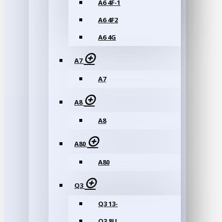
A6 4F-1
A6 4F2
A6 4G
A7
A7
A8
A8
A80
A80
Q3
Q3 13-
Q3 8U