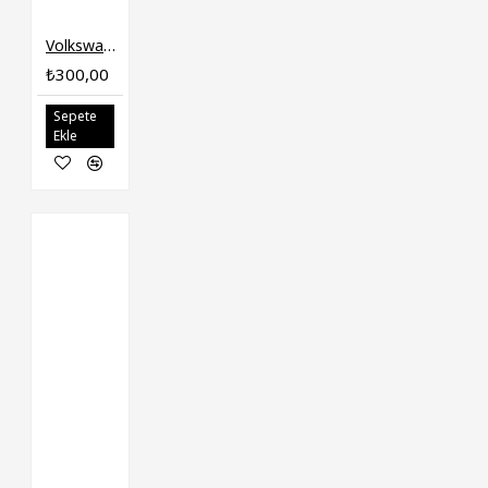
Volkswagen Polo 1996-2000 Hava Filtre Borusu 6K0129627N
₺300,00
Sepete
Ekle