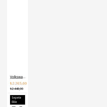
Volkswagen LESJOFORS Helezon Yayi Arka 3B0511115Q A6
₺2.265,60
₺2.448,00
Sepete
Ekle