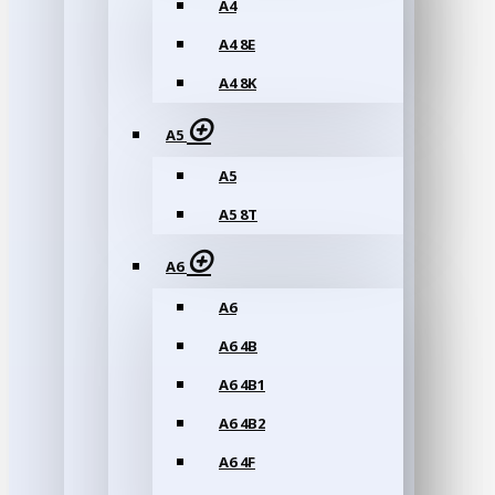
A4
A4 8E
A4 8K
A5
A5
A5 8T
A6
A6
A6 4B
A6 4B1
A6 4B2
A6 4F