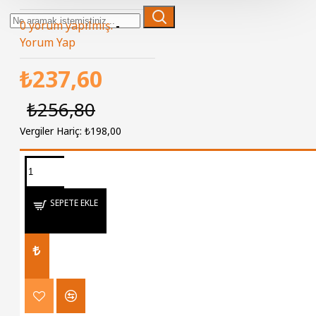
0 yorum yapılmış.
-
Yorum Yap
₺237,60
₺256,80
Vergiler Hariç: ₺198,00
DAHA FAZLA BILGI İÇIN
TIKLAYINIZ
SEPETE EKLE