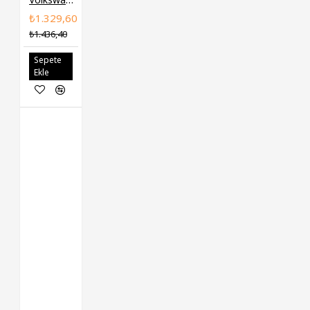
₺1.329,60
₺1.436,40
Sepete
Ekle