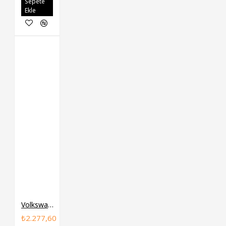
Sepete
Ekle
Volkswagen FEBI Motor Takozu Sol 6RF199555J JETTA POLO
₺2.277,60