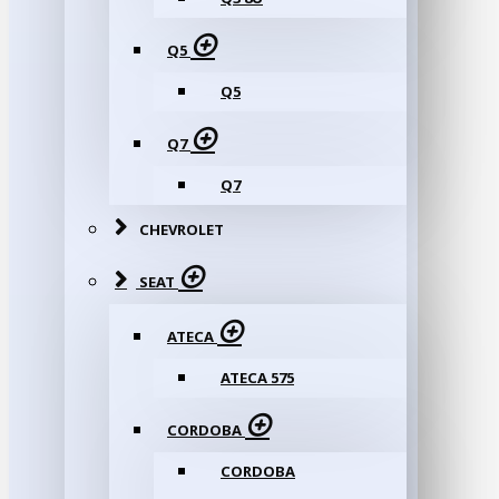
Q5
Q5
Q7
Q7
CHEVROLET
SEAT
ATECA
ATECA 575
CORDOBA
CORDOBA