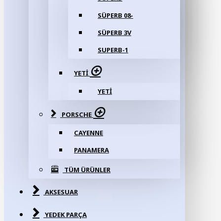
SÜPERB 08-
SÜPERB 3V
SUPERB-1
YETI
YETI
PORSCHE
CAYENNE
PANAMERA
TÜM ÜRÜNLER
AKSESUAR
YEDEK PARÇA