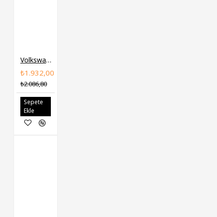
Volkswagen FAG Aks Kafasi Dis 1J0498099A GOLF4 BORA A3 TOLEDO OCTAVIA
₺1.932,00
₺2.086,80
Sepete
Ekle