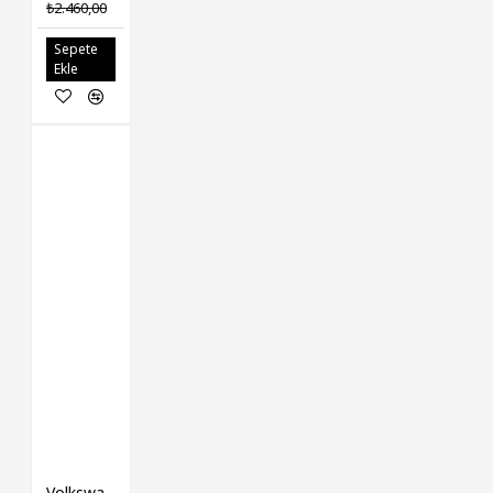
₺2.460,00
Sepete
Ekle
Volkswagen IOE-VW Panel Braketi 5G0805567 GOLF7