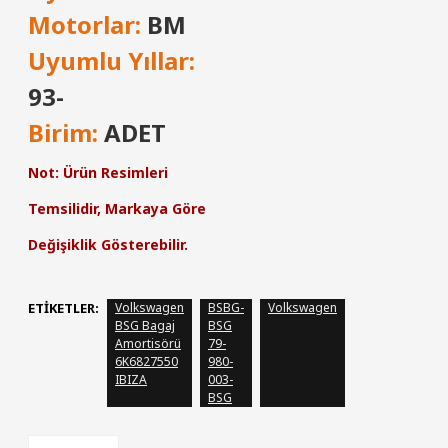
Motorlar:
BM
Uyumlu Yıllar:
93-
Birim:
ADET
Not: Ürün Resimleri
Temsilidir, Markaya Göre
Değişiklik Gösterebilir.
ETIKETLER:
Volkswagen
BSBG-
Volkswagen
BSG Bagaj
BSG
Amortisörü
79-
6K6827550
980-
IBIZA
003-
BSG