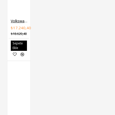
Volkswagen FEBI Eksantrik Zincir Seti 03C109158A GOLF5 GOLF6 JETTA A3 LEON
₺17.240,40
₺18.620,40
Sepete
Ekle