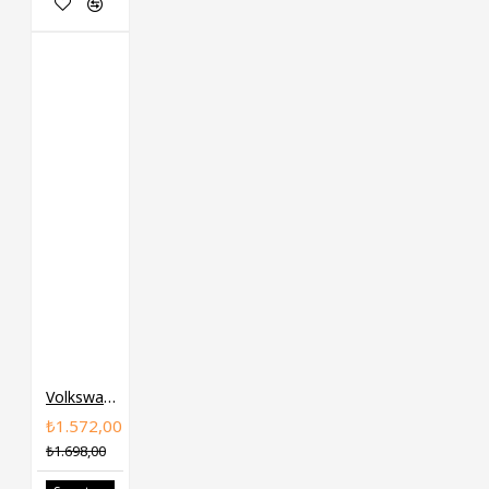
Volkswagen GOODYEAR Porya Ön 4F0498625B A6
₺1.572,00
₺1.698,00